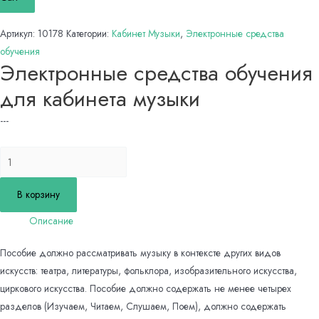
Артикул:
10178
Категории:
Кабинет Музыки
,
Электронные средства
обучения
Электронные средства обучения
для кабинета музыки
---
Количество
товара
Электронные
В корзину
средства
Описание
обучения
для
Пособие должно рассматривать музыку в контексте других видов
кабинета
искусств: театра, литературы, фольклора, изобразительного искусства,
музыки
циркового искусства. Пособие должно содержать не менее четырех
разделов (Изучаем, Читаем, Слушаем, Поем), должно содержать