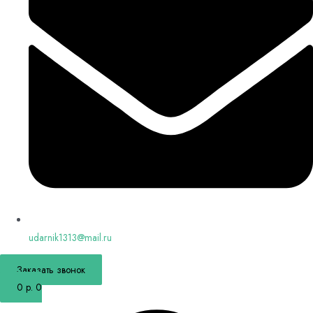
udarnik1313@mail.ru
Заказать звонок
0
р.
0