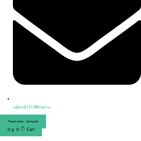
udarnik1313@mail.ru
Заказать звонок
0
р.
0
Cart