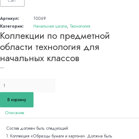
Cart
Артикул:
10069
Категории:
Начальная школа
,
Технология
Коллекции по предметной
области технология для
начальных классов
---
Количество
товара
Коллекции
В корзину
по
Описание
предметной
области
Состав должен быть следующий:
технология
1. Коллекция «Образцы бумаги и картона». Должна быть
для