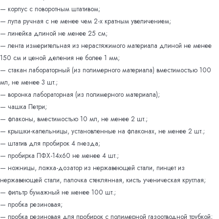
начальных
— корпус с поворотным штативом;
классов
— лупа ручная с не менее чем 2-х кратным увеличением;
— линейка длиной не менее 25 см;
— лента измерительная из нерастяжимого материала длиной не менее
150 см и ценой деления не более 1 мм;
— стакан лабораторный (из полимерного материала) вместимостью 100
мл, не менее 3 шт.;
— воронка лабораторная (из полимерного материала);
— чашка Петри;
— флаконы, вместимостью 10 мл, не менее 2 шт.;
— крышки-капельницы, установленные на флаконах, не менее 2 шт.;
— штатив для пробирок 4 гнезда;
— пробирка ПФХ-14х60 не менее 4 шт.;
— ножницы, ложка-дозатор из нержавеющей стали, пинцет из
нержавеющей стали, палочка стеклянная, кисть ученическая круглая;
— фильтр бумажный не менее 100 шт.;
— пробка резиновая;
— пробка резиновая для пробирок с полимерной газоотводной трубкой;