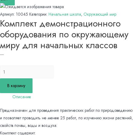
Артикул:
10045
Категории:
Начальная школа
,
Окружающий мир
Комплект демонстрационного
оборудования по окружающему
миру для начальных классов
---
Количество
товара
Комплект
В корзину
демонстрационного
Описание
оборудования
по
Предназначен для проведения практических работ по природоведению
окружающему
и позволяет проводить не менее 25 работ, по изучению жизни растений,
миру
свойств почвы, воды и воздуха:
для
Комплект содержит: