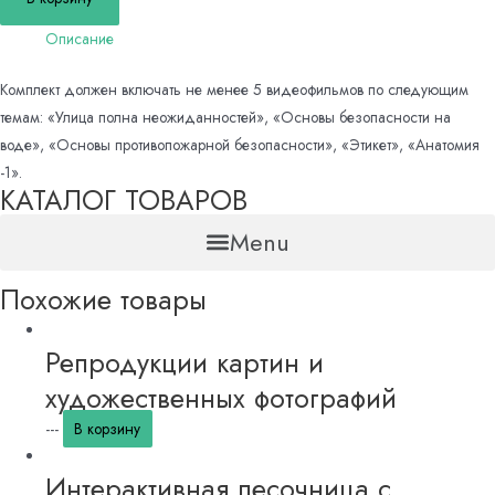
учебных
Описание
видеофильмов
для
Комплект должен включать не менее 5 видеофильмов по следующим
начальных
темам: «Улица полна неожиданностей», «Основы безопасности на
классов
воде», «Основы противопожарной безопасности», «Этикет», «Анатомия
-1».
КАТАЛОГ ТОВАРОВ
Menu
Похожие товары
Репродукции картин и
художественных фотографий
---
В корзину
Интерактивная песочница с