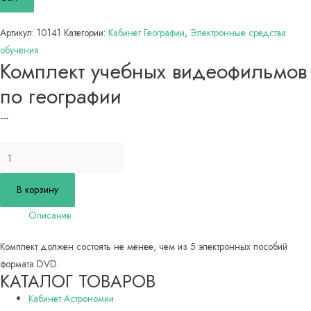
Артикул:
10141
Категории:
Кабинет Географии
,
Электронные средства
обучения
Комплект учебных видеофильмов
по географии
---
Количество
товара
Комплект
В корзину
учебных
Описание
видеофильмов
по
Комплект должен состоять не менее, чем из 5 электронных пособий
географии
формата DVD.
КАТАЛОГ ТОВАРОВ
Кабинет Астрономии