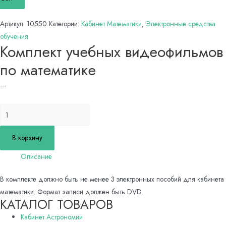
Артикул:
10550
Категории:
Кабинет Математики
,
Электронные средства
обучения
Комплект учебных видеофильмов
по математике
---
Количество
товара
Комплект
В корзину
учебных
Описание
видеофильмов
по
В комплекте должно быть не менее 3 электронных пособий для кабинета
математике
математики. Формат записи должен быть DVD.
КАТАЛОГ ТОВАРОВ
Кабинет Астрономии