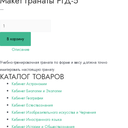
Макет гранаты РГД-5
---
Количество
товара
Макет
В корзину
гранаты
Описание
РГД-5
Учебно-тренировочная граната по форме и весу должна точно
имитировать настоящую гранату.
КАТАЛОГ ТОВАРОВ
Кабинет Астрономии
Кабинет Биологии и Экологии
Кабинет Географии
Кабинет Естествознания
Кабинет Изобразительного искусства и Черчения
Кабинет Иностранного языка
Кабинет Истории и Обществознания