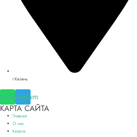
г.Казань
atsapp
Telegram
КАРТА САЙТА
Главная
О нас
Каталог