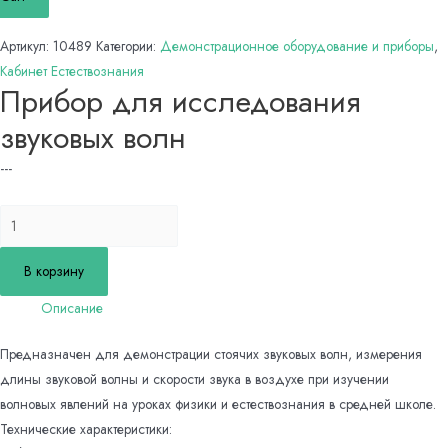
Артикул:
10489
Категории:
Демонстрационное оборудование и приборы
,
Кабинет Естествознания
Прибор для исследования
звуковых волн
---
Количество
товара
Прибор
В корзину
для
Описание
исследования
звуковых
​Предназначен для демонстрации стоячих звуковых волн, измерения
волн
длины звуковой волны и скорости звука в воздухе при изучении
волновых явлений на уроках физики и естествознания в средней школе.
Технические характеристики: