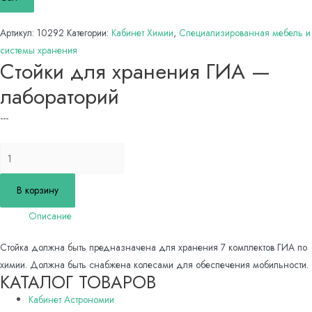
Артикул:
10292
Категории:
Кабинет Химии
,
Специализированная мебель и
системы хранения
Стойки для хранения ГИА —
лабораторий
---
Количество
товара
Стойки
В корзину
для
Описание
хранения
ГИА
Стойка должна быть предназначена для хранения 7 комплектов ГИА по
-
химии. Должна быть снабжена колесами для обеспечения мобильности.
лабораторий
КАТАЛОГ ТОВАРОВ
Кабинет Астрономии