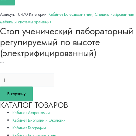
Артикул:
10470
Категории:
Кабинет Естествознания
,
Специализированная
мебель и системы хранения
Стол ученический лабораторный
регулируемый по высоте
(электрифицированный)
---
Количество
товара
Стол
В корзину
ученический
КАТАЛОГ ТОВАРОВ
лабораторный
Кабинет Астрономии
регулируемый
Кабинет Биологии и Экологии
по
Кабинет Географии
высоте
Кабинет Естествознания