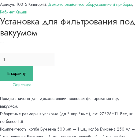
Артикул:
10315
Категории:
Демонстрационное оборудование и приборы
,
Кабинет Химии
Установка для фильтрования под
вакуумом
---
Количество
товара
Установка
В корзину
для
Описание
фильтрования
под
Предназначена для демонстрации процесса фильтрования под
вакуумом
вакуумом.
Габаритные размеры в упаковке (дл.*шир.*выс.), см: 27*26*11. Вес, кг,
не более 1,8.
Комплектность: колба Бунзена 500 мл — 1 шт., колба Бунзена 250 мл –
1 шт., воронка Бюхнера – 1 шт., насос водоструйный – 1 шт., трубка