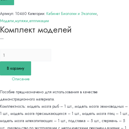
Артикул:
10460
Категории:
Кабинет Биологии и Экологии
,
Модели,муляжи,аппликации
Комплект моделей
---
Количество
товара
Комплект
В корзину
моделей
Описание
Пособие предназначено для использования в качестве
демонстрационного материала.
Комплектность: модель мозга рыб – 1 шт., модель мозга земноводных –
1 шт., модель мозга пресмыкающихся – 1 шт., модель мозга птиц – 1 шт.,
модель мозга млекопитающих – 1 шт., подставка – 5 шт., стержень – 5
шт., руководство по эксплуатации с методическими рекомендациями – 1